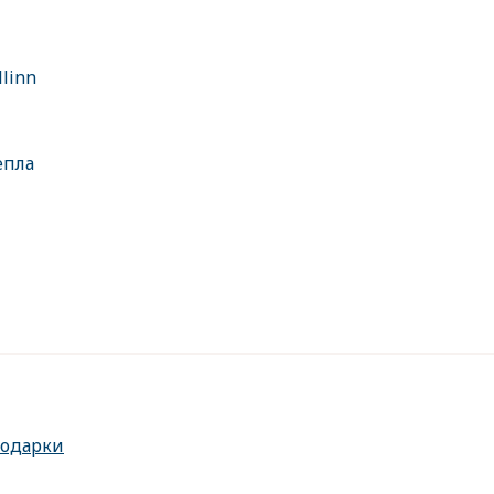
linn
епла
подарки