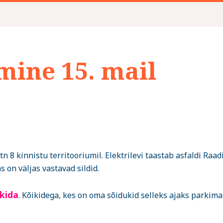
mine 15. mail
n 8 kinnistu territooriumil. Elektrilevi taastab asfaldi Raad
 on väljas vastavad sildid.
kida
. Kõikidega, kes on oma sõidukid selleks ajaks parkima