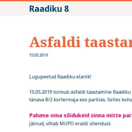
Raadiku 8
Asfaldi taasta
15.05.2019
Lugupeetud Raadiku elanik!
15.05.2019 toimub asfaldi taastamine Raadiku t
tänava 8/2 kortermaja ees parklas. Selles kohas
Palume oma sõidukeid sinna mitte
par
jätnud, võtab MUPO eraldi ühendust.