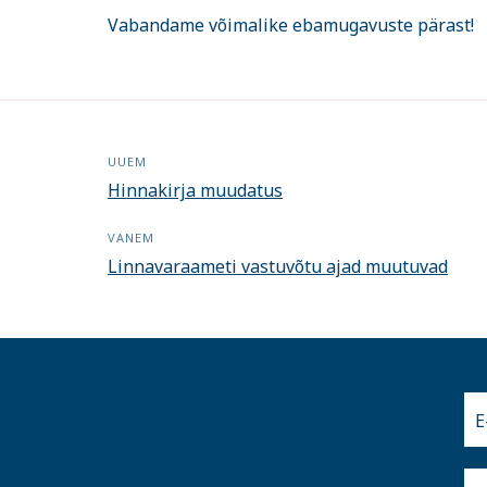
Vabandame võimalike ebamugavuste pärast!
UUEM
Hinnakirja muudatus
VANEM
Linnavaraameti vastuvõtu ajad muutuvad
E