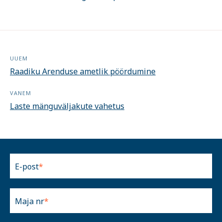
UUEM
Raadiku Arenduse ametlik pöördumine
VANEM
Laste mänguväljakute vahetus
E-post
Maja nr