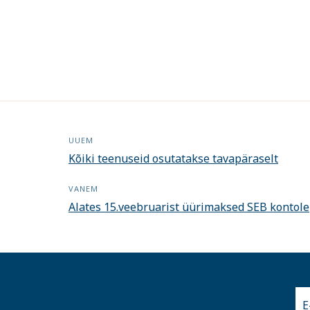
UUEM
Kõiki teenuseid osutatakse tavapäraselt
VANEM
Alates 15.veebruarist üürimaksed SEB kontole
E