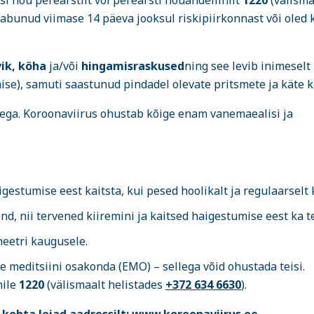
i nõu perearstilt või perearsti nõuandeliinilt
1220
(välisma
saabunud viimase 14 päeva jooksul riskipiirkonnast või oled
ik, köha
ja/või
hingamisraskused
ning see levib inimeselt
se), samuti saastunud pindadel olevate pritsmete ja käte 
ega. Koroonaviirus ohustab kõige enam vanemaealisi ja
estumise eest kaitsta, kui pesed hoolikalt ja regulaarselt k
d, nii tervened kiiremini ja kaitsed haigestumise eest ka te
eetri kaugusele.
e meditsiini osakonda (EMO) – sellega võid ohustada teisi.
nile
1220
(välismaalt helistades
+372 634 6630
).