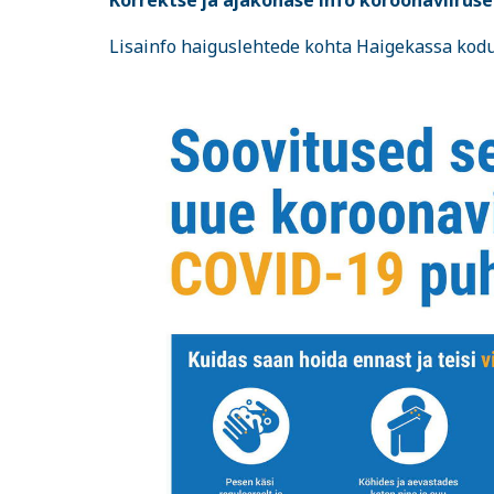
Korrektse ja ajakohase info koroonaviiruse
Lisainfo haiguslehtede kohta Haigekassa kodu