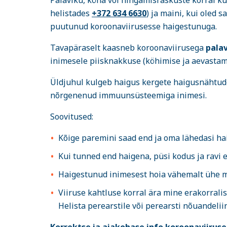
Palaviku, köha või hingamisraskuste korral küs
helistades
+372 634 6630
) ja maini, kui oled 
puutunud koroonaviirusesse haigestunuga.
Tavapäraselt kaasneb koroonaviirusega
palav
inimesele piisknakkuse (köhimise ja aevastami
Üldjuhul kulgeb haigus kergete haigusnähtud
nõrgenenud immuunsüsteemiga inimesi.
Soovitused:
Kõige paremini saad end ja oma lähedasi haig
Kui tunned end haigena, püsi kodus ja ravi en
Haigestunud inimesest hoia vähemalt ühe m
Viiruse kahtluse korral ära mine erakorralis
Helista perearstile või perearsti nõuandelii