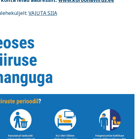
 kohta leiad aadressilt:
www.koroonaviirus.ee
leheküljelt:
VAJUTA SIIA