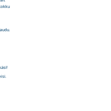
alt
 kokku
kaudu.
äsi!
isi.