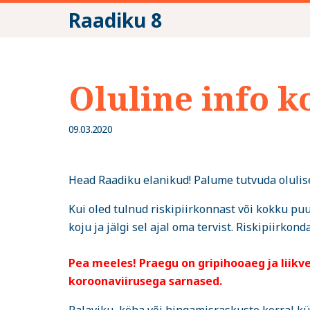
Raadiku 8
Oluline info 
09.03.2020
Head Raadiku elanikud! Palume tutvuda olulise
Kui oled tulnud riskipiirkonnast või kokku p
koju ja jälgi sel ajal oma tervist. Riskipiirkon
Pea meeles! Praegu on gripihooaeg ja liik
koroonaviirusega sarnased.