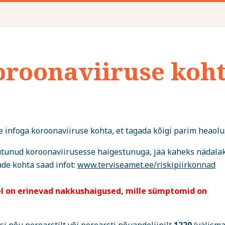
koroonaviiruse koh
 infoga koroonaviiruse kohta, et tagada kõigi parim heaolu
uutunud koroonaviirusesse haigestunuga, jää kaheks nädala
dade kohta saad infot:
www.terviseamet.ee/riskipiirkonnad
vel on erinevad nakkushaigused, mille sümptomid on