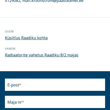
5129082, mait.kroonstrom@paasteamet.ee
UUEM
Küsitlus Raadiku kohta
VANEM
Radiaatorite vahetus Raadiku 8/2 majas
E-post
Maja nr