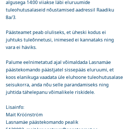
algusega 14:00 viiakse läbi eluruumide
tuleohutusalaseid nõustamised aadressil Raadiku
8a/3.
Päästeamet peab oluliseks, et üheski kodus ei
juhtuks tuleõnnetusi, inimesed ei kannataks ning
vara ei häviks.
Palume eelnimetatud ajal võimaldada Lasnamäe
päästekomando päästjatel sissepääs eluruumi, et
koos elanikuga vaadata üle eluhoone tuleohutusalase
seisukorra, anda nõu selle parandamiseks ning
juhtida tähelepanu võimalikele riskidele.
Lisainfo:
Mait Kröönström
Lasnamäe päästekomando pealik