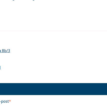
a 8b/3
l
-post