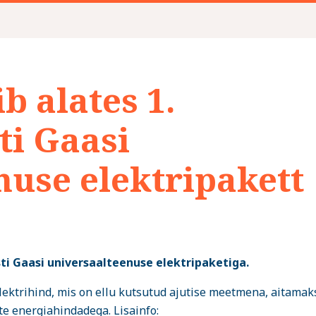
b alates 1.
ti Gaasi
nuse elektripakett
sti Gaasi universaalteenuse elektripaketiga.
elektrihind, mis on ellu kutsutud ajutise meetmena, aitamak
te energiahindadega. Lisainfo: