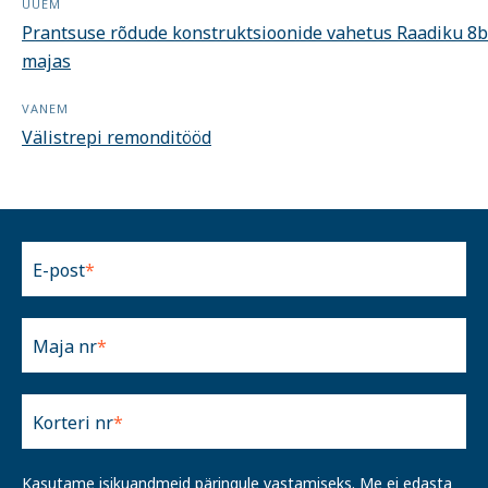
UUEM
Prantsuse rõdude konstruktsioonide vahetus Raadiku 8b
majas
VANEM
Välistrepi remonditööd
E-post
Maja nr
Korteri nr
Kasutame isikuandmeid päringule vastamiseks. Me ei edasta