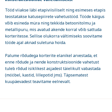
Tööd viiakse läbi etapiviisiliselt ning esimeses etapis
teostatakse katusepiirete vahetustööd. Tööde käigus
võib esineda müra ning tekkida betoonitolmu ja
metallipuru, mis avatud akende korral võib sattuda
korteritesse. Sellise olukorra vältimiseks soovitame
tööde ajal aknad suletuna hoida.
Palume rõdudega korterite elanikel arvestada, et
enne rõdude ja nende konstruktsioonide vahetust
tuleb rõdud isiklikest asjadest täielikult vabastada
(mööbel, kastid, lillepotid jms). Täpsematest
kuupäevadest teavitame eelnevalt.