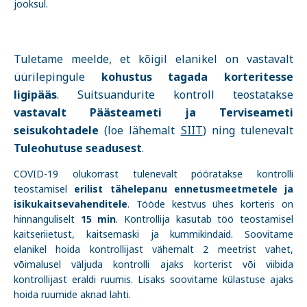
jooksul.
Tuletame meelde, et kõigil elanikel on vastavalt
üürilepingule
kohustus tagada korteritesse
ligipääs
. Suitsuandurite kontroll teostatakse
vastavalt Päästeameti ja Terviseameti
seisukohtadele
(loe lähemalt
SIIT
) ning tulenevalt
Tuleohutuse seadusest
.
COVID-19 olukorrast tulenevalt pööratakse kontrolli
teostamisel
erilist tähelepanu ennetusmeetmetele ja
isikukaitsevahenditele
. Tööde kestvus ühes korteris on
hinnanguliselt
15 min
. Kontrollija kasutab töö teostamisel
kaitseriietust, kaitsemaski ja kummikindaid. Soovitame
elanikel hoida kontrollijast vähemalt 2 meetrist vahet,
võimalusel väljuda kontrolli ajaks korterist või viibida
kontrollijast eraldi ruumis. Lisaks soovitame külastuse ajaks
hoida ruumide aknad lahti.