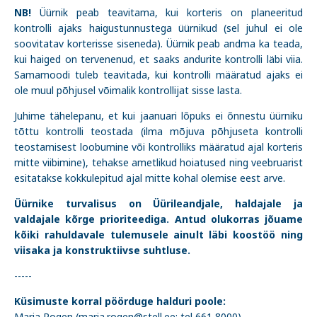
NB!
Üürnik peab teavitama, kui korteris on planeeritud
kontrolli ajaks haigustunnustega üürnikud (sel juhul ei ole
soovitatav korterisse siseneda). Üürnik peab andma ka teada,
kui haiged on tervenenud, et saaks andurite kontrolli läbi viia.
Samamoodi tuleb teavitada, kui kontrolli määratud ajaks ei
ole muul põhjusel võimalik kontrollijat sisse lasta.
Juhime tähelepanu, et kui jaanuari lõpuks ei õnnestu üürniku
tõttu kontrolli teostada (ilma mõjuva põhjuseta kontrolli
teostamisest loobumine või kontrolliks määratud ajal korteris
mitte viibimine), tehakse ametlikud hoiatused ning veebruarist
esitatakse kokkulepitud ajal mitte kohal olemise eest arve.
Üürnike turvalisus on Üürileandjale, haldajale ja
valdajale kõrge prioriteediga. Antud olukorras jõuame
kõiki rahuldavale tulemusele ainult läbi koostöö ning
viisaka ja konstruktiivse suhtluse.
-----
Küsimuste korral pöörduge halduri poole:
Maria Rogen (maria.rogen@stell.ee; tel 661 8000)