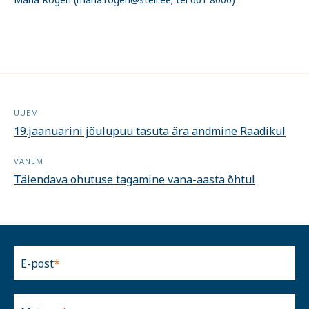
UUEM
19.jaanuarini jõulupuu tasuta ära andmine Raadikul
VANEM
Täiendava ohutuse tagamine vana-aasta õhtul
E-post