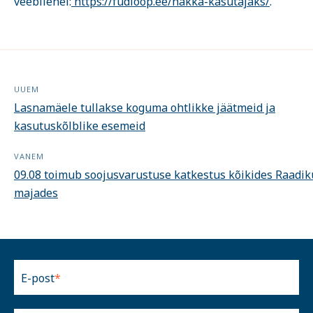
veebilehel:
https://fudloop.ee/hakka-kasutajaks/
.
UUEM
Lasnamäele tullakse koguma ohtlikke jäätmeid ja
kasutuskõlblike esemeid
VANEM
09.08 toimub soojusvarustuse katkestus kõikides Raadik
majades
E-post