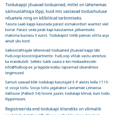
Toidukappi jõuavad toiduained, millel on lähenemas
säilivustähtaja lõpp, kuid mis vastavad toiduohutuse
nõuetele ning on kõlblikud tarbimiseks.
Tasuta saab kappi kasutada pärast esmakordset avamist viiel
korral. Pärast seda peab kapi kasutamise jätkamiseks
maksma kuutasu 5 eurot. Toidukapist tohib päevas võtta asju
ainult üks kord.
Säilivustähtajale lähenevad toiduained jõuavad kappi läbi
FudLoopi koostööpartnerite. FudLoop võtab vastu annetusi
ka eraisikutelt. Selleks tuleb saata e-kiri meiliaadressile:
info@fudloop.ee ja leppida kokku täpsemad üleandmise
tingimused.
Samuti saavad kõik toidukapi kasutajad E-P alates kella 17.15-
st sooja toitu. Sooja toitu jagatakse Lasnamäe Linnaosa
Valitsuse (Pallasti 54) hoone juures toidukapi kõrval, kuni toidu
lõppemiseni.
Registreerida end toidukapi kliendiks on võimalik