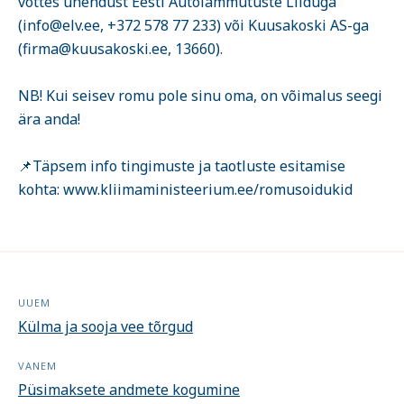
võttes ühendust Eesti Autolammutuste Liiduga
(info@elv.ee, +372 578 77 233) või Kuusakoski AS-ga
(firma@kuusakoski.ee, 13660).
NB! Kui seisev romu pole sinu oma, on võimalus seegi
ära anda!
📌Täpsem info tingimuste ja taotluste esitamise
kohta: www.kliimaministeerium.ee/romusoidukid
UUEM
Külma ja sooja vee tõrgud
VANEM
Püsimaksete andmete kogumine