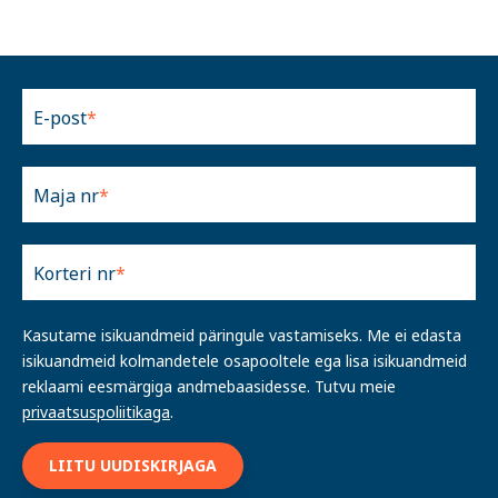
E-post
Maja nr
Korteri nr
Kasutame isikuandmeid päringule vastamiseks. Me ei edasta
isikuandmeid kolmandetele osapooltele ega lisa isikuandmeid
reklaami eesmärgiga andmebaasidesse. Tutvu meie
privaatsuspoliitikaga
.