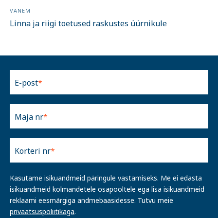
VANEM
Linna ja riigi toetused raskustes üürnikule
E-post
Maja nr
Korteri nr
Kasutame isikuandmeid päringule vastamiseks. Me ei edasta
isikuandmeid kolmandetele osapooltele ega lisa isikuandmeid
reklaami eesmärgiga andmebaasidesse. Tutvu meie
privaatsuspoliitikaga
.