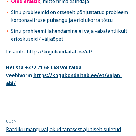
Oled eraisik
, mitte firma esindaja
Sinu probleemid on otseselt põhjustatud probleem
koroonaviiruse puhangu ja eriolukorra tõttu
Sinu probleemi lahendamine ei vaja vabatahtlikult
erioskuseid / väljaõpet
Lisainfo:
https://kogukondaitab.ee/et/
Helista +372 71 68 068 või täida
veebivorm
https://kogukondaitab.ee/et/vajan-
abi/
UUEM
Raadiku mänguväljakud tänasest ajutiselt suletud