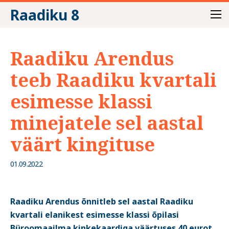
Raadiku 8
Raadiku Arendus
teeb Raadiku kvartali
esimesse klassi
minejatele sel aastal
väärt kingituse
01.09.2022
Raadiku Arendus õnnitleb sel aastal Raadiku
kvartali elanikest esimesse klassi õpilasi
Büroomaailma kinkekaardiga väärtuses 40 eurot.