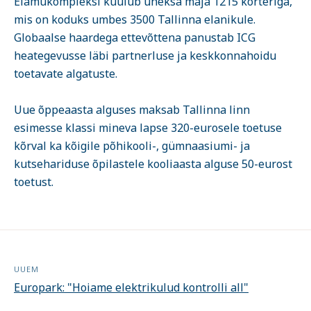
Elamukompleksi kuulub üheksa maja 1215 korteriga,
mis on koduks umbes 3500 Tallinna elanikule.
Globaalse haardega ettevõttena panustab ICG
heategevusse läbi partnerluse ja keskkonnahoidu
toetavate algatuste.
Uue õppeaasta alguses maksab Tallinna linn
esimesse klassi mineva lapse 320-eurosele toetuse
kõrval ka kõigile põhikooli-, gümnaasiumi- ja
kutsehariduse õpilastele kooliaasta alguse 50-eurost
toetust.
UUEM
Europark: "Hoiame elektrikulud kontrolli all"