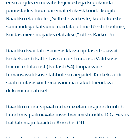
eesmärgiks erinevate tegevustega kogukonda
panustades luua paremat elukeskkonda kõigile
Raadiku elanikele. „Selliste väikeste, kuid oluliste
sammudega katsume näidata, et me tõesti hoolime,
kuidas meie majades elatakse,“ ütles Raiko Uri.
Raadiku kvartali esimese klassi õpilased saavad
kinkekaardi kätte Lasnamäe Linnaosa Valitsuse
hoone infolauast (Pallasti 54) tööpäevadel
linnaosavalitsuse lahtioleku aegadel. Kinkekaardi
saab õpilase või tema vanema isikut tõendava
dokumendi alusel.
Raadiku munitsipaalkorterite elamurajoon kuulub
Londonis paiknevale investeerimisfondile ICG. Eestis
haldab maju Raadiku Arendus OÜ.