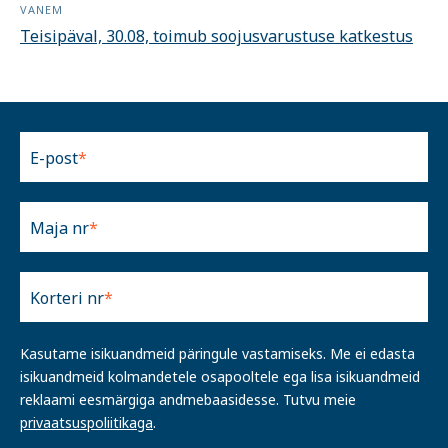
VANEM
Teisipäval, 30.08, toimub soojusvarustuse katkestus
E-post
Maja nr
Korteri nr
Kasutame isikuandmeid päringule vastamiseks. Me ei edasta
isikuandmeid kolmandetele osapooltele ega lisa isikuandmeid
reklaami eesmärgiga andmebaasidesse. Tutvu meie
privaatsuspoliitikaga
.