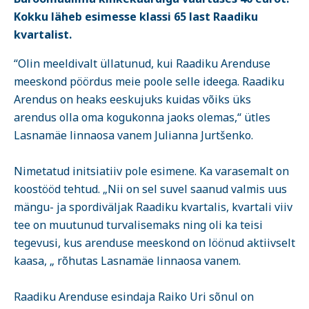
Kokku läheb esimesse klassi 65 last Raadiku
kvartalist.
“Olin meeldivalt üllatunud, kui Raadiku Arenduse
meeskond pöördus meie poole selle ideega. Raadiku
Arendus on heaks eeskujuks kuidas võiks üks
arendus olla oma kogukonna jaoks olemas,“ ütles
Lasnamäe linnaosa vanem Julianna Jurtšenko.
Nimetatud initsiatiiv pole esimene. Ka varasemalt on
koostööd tehtud. „Nii on sel suvel saanud valmis uus
mängu- ja spordiväljak Raadiku kvartalis, kvartali viiv
tee on muutunud turvalisemaks ning oli ka teisi
tegevusi, kus arenduse meeskond on löönud aktiivselt
kaasa, „ rõhutas Lasnamäe linnaosa vanem.
Raadiku Arenduse esindaja Raiko Uri sõnul on