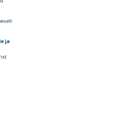
ud
nevalt
e ja
ist