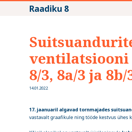
Raadiku 8
Suitsuandurite
ventilatsioon
8/3, 8a/3 ja 8b/
14.01.2022
17. jaanuaril algavad tornmajades suitsuand
vastavalt graafikule ning tööde kestvus ühes 