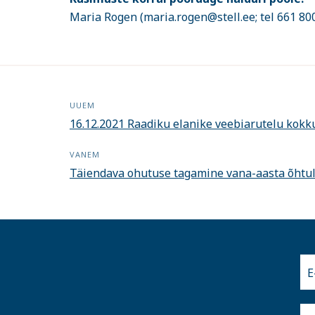
Maria Rogen (maria.rogen@stell.ee; tel 661 80
UUEM
16.12.2021 Raadiku elanike veebiarutelu kokk
VANEM
Täiendava ohutuse tagamine vana-aasta õhtu
E