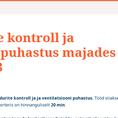
 kontroll ja
i puhastus majades
3
urite kontroll ja ja ventilatsiooni puhastus.
Tööd viiakse
korteris on hinnanguliselt
20 min
.