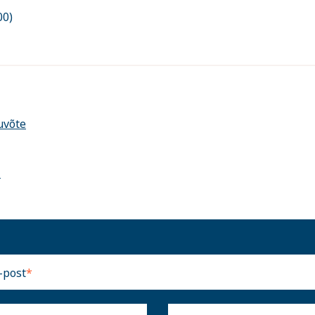
00)
uvõte
l
-post