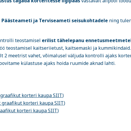
stus tagada korteritesse ligipääs
vastavalt allpool tood
t Päästeameti ja Terviseameti seisukohtadele
ning tule
ntrolli teostamisel
erilist tähelepanu ennetusmeetmetel
 töö teostamisel kaitseriietust, kaitsemaski ja kummikindaid.
t 2 meetrist vahet, võimalusel väljuda kontrolli ajaks korter
s soovitame külastuse ajaks hoida ruumide aknad lahti.
graafikut korteri kaupa SIIT
)
 graafikut korteri kaupa SIIT
)
aafikut korteri kaupa SIIT
)