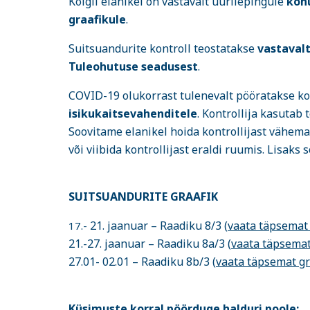
Kõigil elanikel on vastavalt üürilepingule
kohu
graafikule
.
Suitsuandurite kontroll teostatakse
vastaval
Tuleohutuse seadusest
.
COVID-19 olukorrast tulenevalt pööratakse ko
isikukaitsevahenditele
. Kontrollija kasutab
Soovitame elanikel hoida kontrollijast vähemal
või viibida kontrollijast eraldi ruumis. Lisak
SUITSUANDURITE
GRAAFIK
21. jaanuar – Raadiku 8/3 (
vaata täpsemat 
17.-
21.-27. jaanuar – Raadiku 8a/3 (
vaata täpsemat
27.01- 02.01 – Raadiku 8b/3 (
vaata täpsemat gr
Küsimuste korral pöörduge halduri poole: