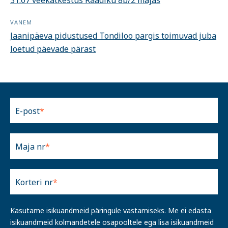
31.07 veekatkestus Raadiku 8b/2 majas
VANEM
Jaanipäeva pidustused Tondiloo pargis toimuvad juba
loetud päevade pärast
E-post
Maja nr
Korteri nr
Kasutame isikuandmeid päringule vastamiseks. Me ei edasta
isikuandmeid kolmandetele osapooltele ega lisa isikuandmeid