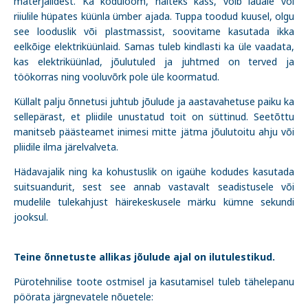
materjalidest. Ka koduloom, näiteks kass, võib lauale või
riiulile hüpates küünla ümber ajada. Tuppa toodud kuusel, olgu
see looduslik või plastmassist, soovitame kasutada ikka
eelkõige elektriküünlaid. Samas tuleb kindlasti ka üle vaadata,
kas elektriküünlad, jõulutuled ja juhtmed on terved ja
töökorras ning vooluvõrk pole üle koormatud.
Küllalt palju õnnetusi juhtub jõulude ja aastavahetuse paiku ka
sellepärast, et pliidile unustatud toit on süttinud. Seetõttu
manitseb päästeamet inimesi mitte jätma jõulutoitu ahju või
pliidile ilma järelvalveta.
Hädavajalik ning ka kohustuslik on igaühe kodudes kasutada
suitsuandurit, sest see annab vastavalt seadistusele või
mudelile tulekahjust häirekeskusele märku kümne sekundi
jooksul.
Teine õnnetuste allikas jõulude ajal on ilutulestikud.
Pürotehnilise toote ostmisel ja kasutamisel tuleb tähelepanu
pöörata järgnevatele nõuetele: