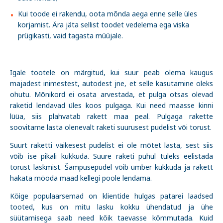
Kui toode ei rakendu, oota mõnda aega enne selle üles
korjamist. Ära jäta sellist toodet vedelema ega viska
prügikasti, vaid tagasta müüjale.
Igale tootele on märgitud, kui suur peab olema kaugus
majadest inimestest, autodest jne, et selle kasutamine oleks
ohutu. Mõnikord ei osata arvestada, et pulga otsas olevad
raketid lendavad üles koos pulgaga. Kui need maasse kinni
lüüa, siis plahvatab rakett maa peal. Pulgaga rakette
soovitame lasta olenevalt raketi suurusest pudelist või torust.
Suurt raketti väikesest pudelist ei ole mõtet lasta, sest siis
võib ise pikali kukkuda. Suure raketi puhul tuleks eelistada
torust laskmist. Šampusepudel võib ümber kukkuda ja rakett
hakata mööda maad kellegi poole lendama.
Kõige populaarsemad on klientide hulgas patarei laadsed
tooted, kus on mitu lasku kokku ühendatud ja ühe
süütamisega saab need kõik taevasse kõmmutada. Kuid