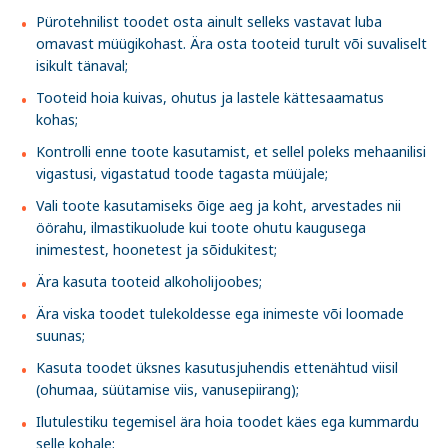
Pürotehnilist toodet osta ainult selleks vastavat luba
omavast müügikohast. Ära osta tooteid turult või suvaliselt
isikult tänaval;
Tooteid hoia kuivas, ohutus ja lastele kättesaamatus
kohas;
Kontrolli enne toote kasutamist, et sellel poleks mehaanilisi
vigastusi, vigastatud toode tagasta müüjale;
Vali toote kasutamiseks õige aeg ja koht, arvestades nii
öörahu, ilmastikuolude kui toote ohutu kaugusega
inimestest, hoonetest ja sõidukitest;
Ära kasuta tooteid alkoholijoobes;
Ära viska toodet tulekoldesse ega inimeste või loomade
suunas;
Kasuta toodet üksnes kasutusjuhendis ettenähtud viisil
(ohumaa, süütamise viis, vanusepiirang);
Ilutulestiku tegemisel ära hoia toodet käes ega kummardu
selle kohale;