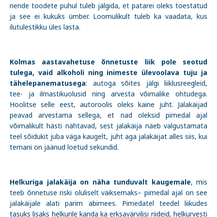
nende toodete puhul tuleb jälgida, et patarei oleks toestatud
ja see ei kukuks ümber. Loomulikult tuleb ka vaadata, kus
ilutulestikku üles lasta.
Kolmas aastavahetuse õnnetuste liik pole seotud
tulega, vaid alkoholi ning inimeste ülevoolava tuju ja
tähelepanematusega
: autoga sõites jälgi liiklusreegleid,
tee- ja ilmastikuolusid ning arvesta võimalike ohtudega.
Hoolitse selle eest, autoroolis oleks kaine juht. Jalakäijad
peavad arvestama sellega, et nad oleksid pimedal ajal
võimalikult hästi nähtavad, sest jalakäija näeb valgustamata
teel sõidukit juba väga kaugelt, juht aga jalakäijat alles siis, kui
temani on jäänud loetud sekundid.
Helkuriga jalakäija on näha tunduvalt kaugemale
, mis
teeb õnnetuse riski oluliselt väiksemaks– pimedal ajal on see
jalakäijale alati parim abimees. Pimedatel teedel liikudes
tasuks lisaks helkurile kanda ka erksavärvilisi riideid, helkurvesti