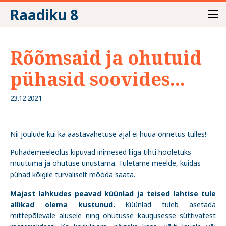
Raadiku 8
Rõõmsaid ja ohutuid
pühasid soovides...
23.12.2021
Nii jõulude kui ka aastavahetuse ajal ei hüüa õnnetus tulles!
Pühademeeleolus kipuvad inimesed liiga tihti hooletuks
muutuma ja ohutuse unustama. Tuletame meelde, kuidas
pühad kõigile turvaliselt mööda saata.
Majast lahkudes peavad küünlad ja teised lahtise tule
allikad olema kustunud.
Küünlad tuleb asetada
mittepõlevale alusele ning ohutusse kaugusesse süttivatest