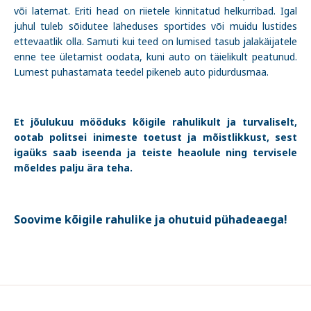
või laternat. Eriti head on riietele kinnitatud helkurribad. Igal
juhul tuleb sõidutee läheduses sportides või muidu lustides
ettevaatlik olla. Samuti kui teed on lumised tasub jalakäijatele
enne tee ületamist oodata, kuni auto on täielikult peatunud.
Lumest puhastamata teedel pikeneb auto pidurdusmaa.
Et jõulukuu mööduks kõigile rahulikult ja turvaliselt,
ootab politsei inimeste toetust ja mõistlikkust, sest
igaüks saab iseenda ja teiste heaolule ning tervisele
mõeldes palju ära teha.
Soovime kõigile rahulike ja ohutuid pühadeaega!